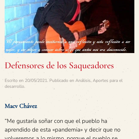
Defensores de los Saqueadores
Escrito en
20/05/2021
. Publicado en
Análisis
,
Aportes para el
desarrollo
.
Macv Chávez
“Me gustaría soñar con que el pueblo ha
aprendido de esta «pandemia» y decir que no
volveremos a lo mismo, porque el pueblo se