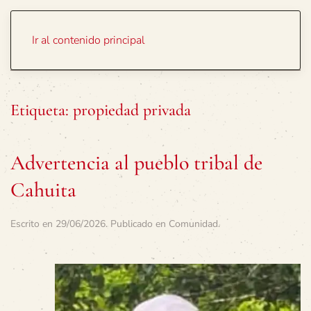
Portada
Temas
Ir al contenido principal
Etiqueta:
propiedad privada
Advertencia al pueblo tribal de
Cahuita
Escrito en
29/06/2026
. Publicado en
Comunidad
.