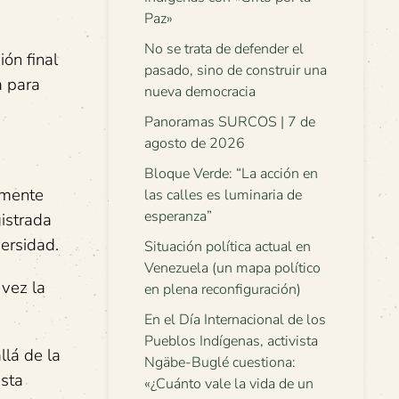
Paz»
No se trata de defender el
ón final
pasado, sino de construir una
a para
nueva democracia
Panoramas SURCOS | 7 de
agosto de 2026
Bloque Verde: “La acción en
emente
las calles es luminaria de
esperanza”
gistrada
ersidad.
Situación política actual en
Venezuela (un mapa político
 vez la
en plena reconfiguración)
En el Día Internacional de los
Pueblos Indígenas, activista
llá de la
Ngäbe-Buglé cuestiona:
esta
«¿Cuánto vale la vida de un