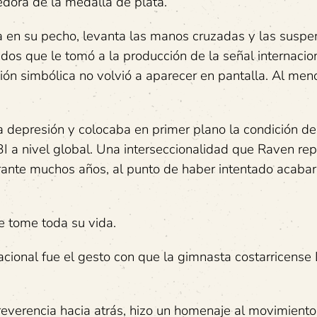
edora de la medalla de plata.
a en su pecho, levanta las manos cruzadas y las susp
dos que le tomó a la producción de la señal internacion
ción simbólica no volvió a aparecer en pantalla. Al men
la depresión y colocaba en primer plano la condición de
I a nivel global. Una interseccionalidad que Raven re
rante muchos años, al punto de haber intentado acabar
e tome toda su vida.
rnacional fue el gesto con que la gimnasta costarricense
 reverencia hacia atrás, hizo un homenaje al movimiento