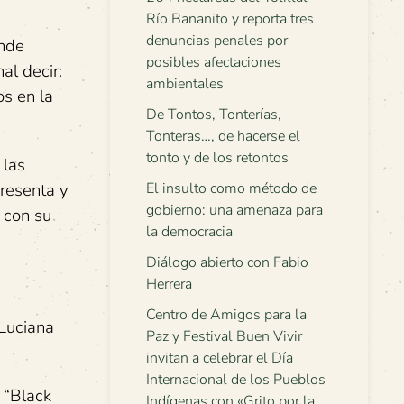
Río Bananito y reporta tres
denuncias penales por
ende
posibles afectaciones
al decir:
ambientales
os en la
De Tontos, Tonterías,
Tonteras…, de hacerse el
tonto y de los retontos
 las
presenta y
El insulto como método de
gobierno: una amenaza para
 con su
la democracia
Diálogo abierto con Fabio
Herrera
Centro de Amigos para la
 Luciana
Paz y Festival Buen Vivir
invitan a celebrar el Día
Internacional de los Pueblos
 “Black
Indígenas con «Grito por la