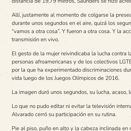
distancia de 19,79 metros, Saunders se hizo acre
Allí, justamente al momento de colgarse la prese
durante unos segundos en el aire, quizá los segun
“vamos a otra cosa”. Y fueron a otra cosa. Y la ac
transmisión en vivo.
El gesto de la mujer reivindicaba la lucha contra 
personas afroamericanas y de los colectivos LGTB
por la que ha experimentado discriminaciones du
vida luego de los Juegos Olímpicos de 2016.
La imagen duró unos segundos, su lucha, acaso, l
Lo que no pudo editar ni evitar la televisión inte
Alvarado cerró su participación en su rutina.
Pie al piso, puño en alto y la cabeza inclinada en