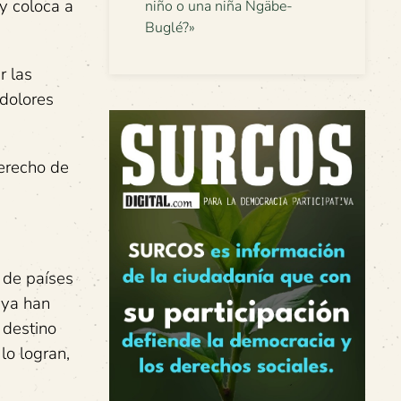
 y coloca a
niño o una niña Ngäbe-
Buglé?»
r las
 dolores
derecho de
 de países
 ya han
 destino
lo logran,