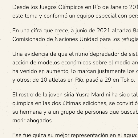
Desde los Juegos Olímpicos en Río de Janeiro 201
este tema y conformó un equipo especial con per
En una cifra que crece, a junio de 2021 alcanzó 84
Comisionado de Naciones Unidad para los refug
Una evidencia de que el ritmo depredador de siste
acción de modelos económicos sobre el medio am
ha venido en aumento, lo marcan justamente los c
y otros: de 10 atletas en Río, pasó a 29 en Tokio.
El rostro de la joven siria Yusra Mardini ha sido 
olímpica en las dos últimas ediciones, se convirti
su hermana y a un grupo de personas que buscaba
morir ahogados.
Ese fue quizá su mejor representación en el agua: 