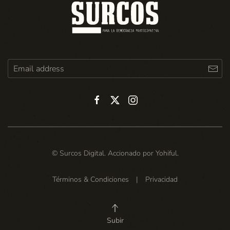
© Surcos Digital. Accionado por
Yohiful
.
Términos & Condiciones
|
Privacidad
Subir