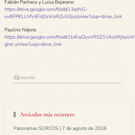
Fabián Pacheco y Luisa Bejarano:
https://drive.google.com/file/d/13qWG-
uv8FPKLLMV4FdZoVrzrRZvG0juz/view?usp=drive_link
Paulino Nájera:
https://drive.google.com/file/d/1kJKwDyvVRSZ1VAshRjby
ghd-y/view?usp=drive_link
Artículos más recientes
Panoramas SURCOS | 7 de agosto de 2026