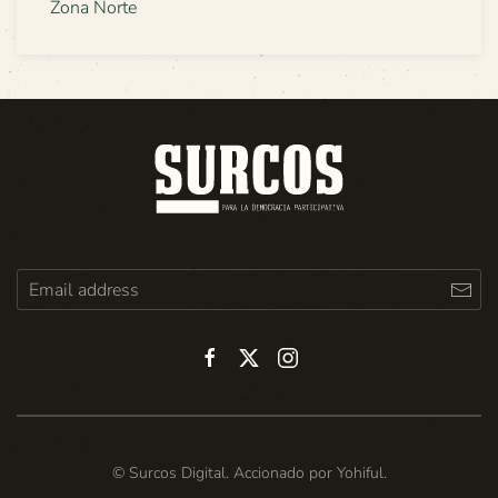
Zona Norte
© Surcos Digital. Accionado por
Yohiful
.