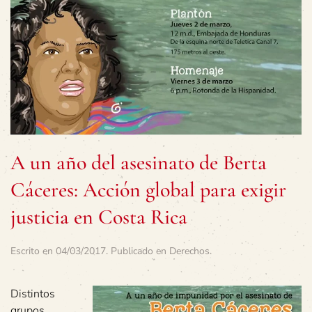
A un año del asesinato de Berta
Cáceres: Acción global para exigir
justicia en Costa Rica
Escrito en
04/03/2017
. Publicado en
Derechos
.
Distintos
grupos