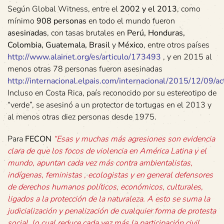
Según Global Witness, entre el
2002 y el 2013
, como
mínimo
908 personas
en todo el mundo fueron
asesinadas
, con tasas brutales en
Perú, Honduras,
Colombia, Guatemala, Brasil
y
México
, entre otros países
http://www.alainet.org/es/articulo/173493
, y en 2015 al
menos otras 78 personas fueron asesinadas
http://internacional.elpais.com/internacional/2015/12/0
Incluso en Costa Rica, país reconocido por su estereotipo de
“verde”, se asesinó a un protector de tortugas en el 2013 y
al menos otras diez personas desde 1975.
Para
FECON
“Esas y muchas más agresiones son evidencia
clara de que los focos de violencia en América Latina y el
mundo, apuntan cada vez más contra ambientalistas,
indígenas, feministas , ecologistas y en general defensores
de derechos humanos políticos, económicos, culturales,
ligados a la protección de la naturaleza. A esto se suma la
judicialización y penalización de cualquier forma de protesta
social, lo cual reduce cada vez más la participación civil