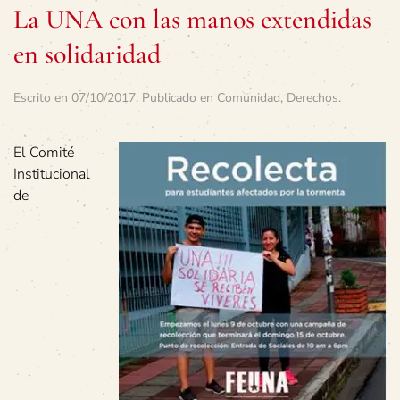
La UNA con las manos extendidas
en solidaridad
Escrito en
07/10/2017
. Publicado en
Comunidad
,
Derechos
.
El Comité
Institucional
de