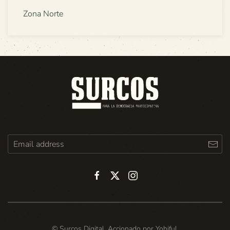
Zona Norte
© Surcos Digital. Accionado por
Yohiful
.