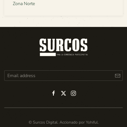
Zona Norte
© Surcos Digital. Accionado por
Yohiful
.