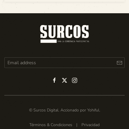
© Surcos Digital. Accionado por
Yohiful
.
Términos & Condiciones
|
Privacidad