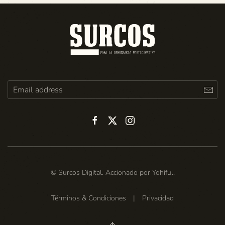
© Surcos Digital. Accionado por
Yohiful
.
Términos & Condiciones
|
Privacidad