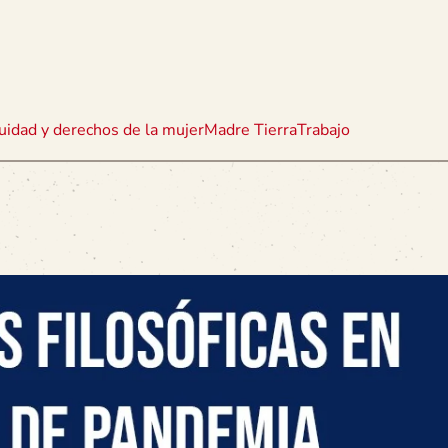
uidad y derechos de la mujer
Madre Tierra
Trabajo