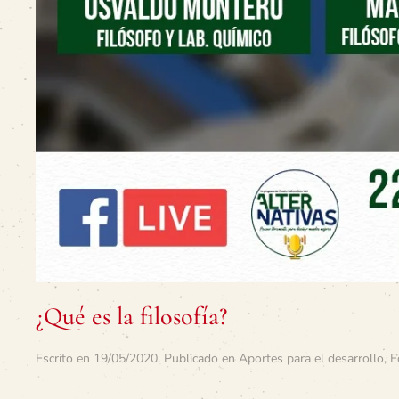
¿Qué es la filosofía?
Escrito en
19/05/2020
. Publicado en
Aportes para el desarrollo
,
F