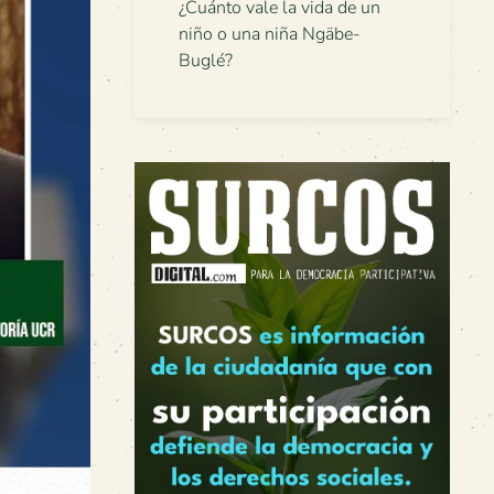
¿Cuánto vale la vida de un
niño o una niña Ngäbe-
Buglé?