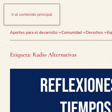
Ir al contenido principal
Aportes para el desarrollo
Comunidad
Derechos
Eq
Etiqueta:
Radio Alternativas