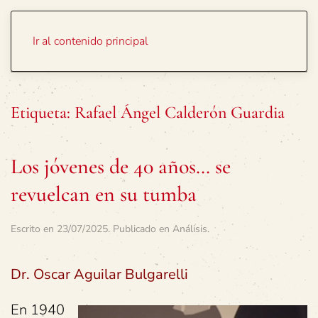
Portada
Temas
Ir al contenido principal
Etiqueta:
Rafael Ángel Calderón Guardia
Los jóvenes de 40 años… se
revuelcan en su tumba
Escrito en
23/07/2025
. Publicado en
Análisis
.
Dr. Oscar Aguilar Bulgarelli
En 1940