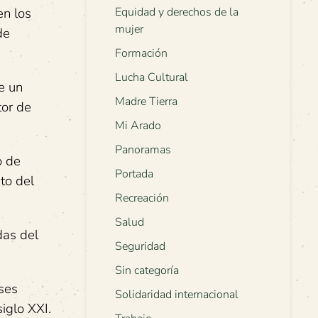
en los
Equidad y derechos de la
mujer
de
Formación
Lucha Cultural
e un
Madre Tierra
tor de
Mi Arado
Panoramas
o de
Portada
to del
Recreación
Salud
das del
Seguridad
Sin categoría
íses
Solidaridad internacional
iglo XXI.