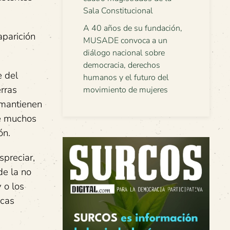
Sala Constitucional
A 40 años de su fundación,
aparición
MUSADE convoca a un
diálogo nacional sobre
democracia, derechos
e del
humanos y el futuro del
erras
movimiento de mujeres
 mantienen
de muchos
ón.
preciar,
de la no
 o los
icas