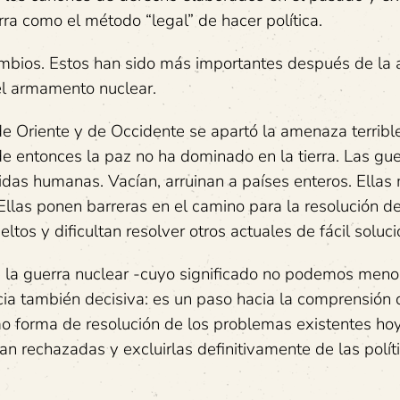
ra como el método “legal” de hacer política.
mbios. Estos han sido más importantes después de la 
el armamento nuclear.
 de Oriente y de Occidente se apartó la amenaza terribl
de entonces la paz no ha dominado en la tierra. Las gu
idas humanas. Vacían, arruinan a países enteros. Ellas
. Ellas ponen barreras en el camino para la resolución 
os y dificultan resolver otros actuales de fácil soluci
la guerra nuclear -cuyo significado no podemos menos
a también decisiva: es un paso hacia la comprensión 
o forma de resolución de los problemas existentes hoy
an rechazadas y excluirlas definitivamente de las polít