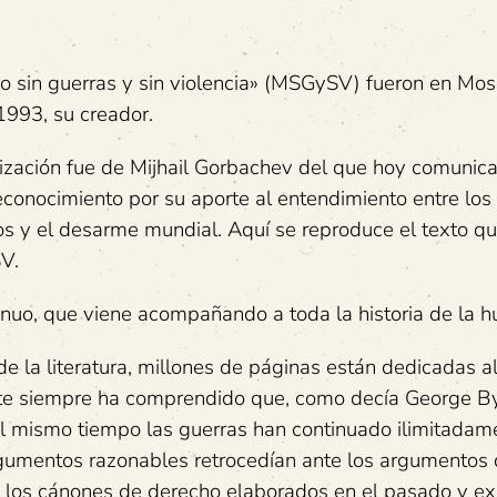
o sin guerras y sin violencia» (MSGySV) fueron en Mos
 1993, su creador.
ización fue de Mijhail Gorbachev del que hoy comunic
econocimiento por su aporte al entendimiento entre los
s y el desarme mundial. Aquí se reproduce el texto qu
V.
tinuo, que viene acompañando a toda la historia de la 
o de la literatura, millones de páginas están dedicadas 
ente siempre ha comprendido que, como decía George By
o al mismo tiempo las guerras han continuado ilimitadam
rgumentos razonables retrocedían ante los argumentos 
, los cánones de derecho elaborados en el pasado y ex