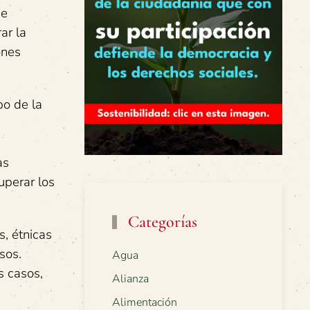
de
ar la
ones
po de la
as
uperar los
Categorías
s, étnicas
sos.
Agua
s casos,
Alianza
Alimentación