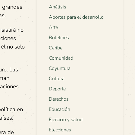
a grandes
Análisis
as.
Aportes para el desarrollo
Arte
sistirá no
cciones
Boletines
él no solo
Caribe
Comunidad
Coyuntura
uro. Las
oman
Cultura
zaciones
Deporte
Derechos
olítica en
Educación
aíses.
Ejercicio y salud
Elecciones
era de