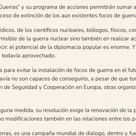
Guerras” y su programa de acciones permitirán sumar 
oceso de extinción de los aun existentes focos de guerr
icos, de los científicos nucleares, biólogos, físicos, con
isible de la guerra nuclear sino también en realizar a
ir: el potencial de la diplomacia popular es enorme. Y 
á todavía aprovechado.
 para evitar la instalación de focos de guerra en el fut
davía no son capaces de conseguirlo, a pesar de que t
n de Seguridad y Cooperación en Europa, otras organi
alguna medida, su resolución exige la renovación de la p
mo modificaciones también en las relaciones entre los p
rras, es una campaña mundial de dialogo, dentro y fu