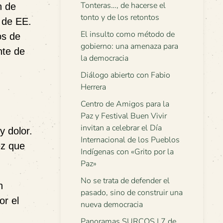
Tonteras…, de hacerse el
n de
tonto y de los retontos
 de EE.
El insulto como método de
os de
gobierno: una amenaza para
nte de
la democracia
Diálogo abierto con Fabio
Herrera
Centro de Amigos para la
Paz y Festival Buen Vivir
invitan a celebrar el Día
y dolor.
Internacional de los Pueblos
ez que
Indígenas con «Grito por la
Paz»
No se trata de defender el
n
pasado, sino de construir una
or el
nueva democracia
Panoramas SURCOS | 7 de