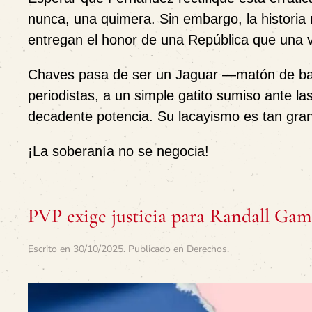
nunca, una quimera. Sin embargo, la historia 
entregan el honor de una República que una 
Chaves pasa de ser un Jaguar —matón de barr
periodistas, a un simple gatito sumiso ante la
decadente potencia. Su lacayismo es tan gra
¡La soberanía no se negocia!
PVP exige justicia para Randall Ga
Escrito en
30/10/2025
. Publicado en
Derechos
.