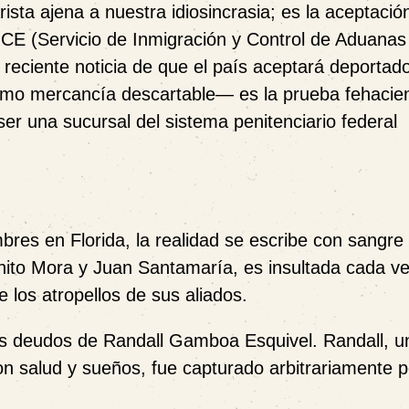
rista ajena a nuestra idiosincrasia; es la aceptació
 ICE (Servicio de Inmigración y Control de Aduanas
reciente noticia de que el país aceptará deportad
mo mercancía descartable— es la prueba fehacie
r una sucursal del sistema penitenciario federal
es en Florida, la realidad se escribe con sangre 
nito Mora y Juan Santamaría, es insultada cada v
 los atropellos de sus aliados.
 los deudos de Randall Gamboa Esquivel. Randall, u
on salud y sueños, fue capturado arbitrariamente p