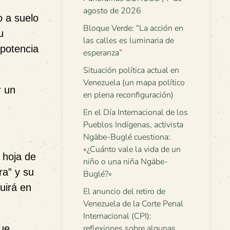
agosto de 2026
o a suelo
Bloque Verde: “La acción en
u
las calles es luminaria de
 potencia
esperanza”
Situación política actual en
Venezuela (un mapa político
r un
en plena reconfiguración)
En el Día Internacional de los
Pueblos Indígenas, activista
Ngäbe-Buglé cuestiona:
«¿Cuánto vale la vida de un
 hoja de
niño o una niña Ngäbe-
ra” y su
Buglé?»
uirá en
El anuncio del retiro de
Venezuela de la Corte Penal
Internacional (CPI):
que
reflexiones sobre algunas