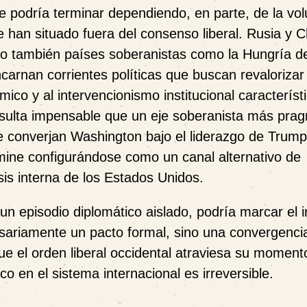
e podría terminar dependiendo, en parte, de la vo
e han situado fuera del consenso liberal. Rusia y C
ro también países soberanistas como la Hungría d
ncarnan corrientes políticas que buscan revalorizar 
ico y al intervencionismo institucional característi
resulta impensable que un eje soberanista más pra
ue converjan Washington bajo el liderazgo de Trum
mine configurándose como un canal alternativo de
isis interna de los Estados Unidos.
n episodio diplomático aislado, podría marcar el i
sariamente un pacto formal, sino una convergenci
ue el orden liberal occidental atraviesa su momen
 en el sistema internacional es irreversible.