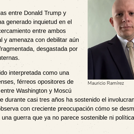
ras entre Donald Trump y
 ha generado inquietud en el
 acercamiento entre ambos
bal y amenaza con debilitar aún
 fragmentada, desgastada por
nternas.
 sido interpretada como una
nses, férreos opositores de
Mauricio Ramírez
 entre Washington y Moscú
ue durante casi tres años ha sostenido el involucra
, observa con creciente preocupación cómo se desm
ca una guerra que ya no parece sostenible ni política