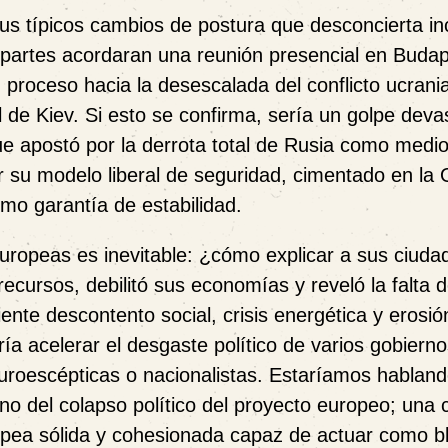
us típicos cambios de postura que desconcierta in
 partes acordaran una reunión presencial en Buda
un proceso hacia la desescalada del conflicto ucrani
al de Kiev. Si esto se confirma, sería un golpe deva
ue apostó por la derrota total de Rusia como medi
r su modelo liberal de seguridad, cimentado en la
omo garantía de estabilidad.
europeas es inevitable: ¿cómo explicar a sus ciuda
ecursos, debilitó sus economías y reveló la falta 
ente descontento social, crisis energética y erosió
ía acelerar el desgaste político de varios gobiern
euroescépticas o nacionalistas. Estaríamos hablan
o del colapso político del proyecto europeo; una c
pea sólida y cohesionada capaz de actuar como b