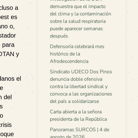
demuestra que el impacto
cluso a
del clima y la contaminación
pest es
sobre la salud respiratoria
ano o,
puede aparecer semanas
stador
después
o para
Defensoría celebrará mes
 OTAN y
histórico de la
Afrodescendencia
Sindicato UDECO Dos Pinos
danos el
denuncia doble ofensiva
contra la libertad sindical y
de
convoca a las organizaciones
n del
del país a solidarizarse
os
Carta abierta a la señora
do
presidenta de la República
risis
Panoramas SURCOS | 4 de
loque
agosto de 2026