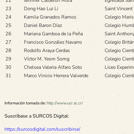
22
Jennifer Calderón Mora
Egresada Sain
23
Dong Hao Lui Li
Saint Vincent
24
Kamila Granados Ramos
Colegio Maris
25
Daniel Baron Díaz
Colegio Humb
26
Mariana Gamboa de la Peña
Saint Anthon
27
Francisco González Navarro
Colegio Britá
28
Rodolfo Araya Cerdas
Colegio Cient
29
Víctor M. Yeom Somg
Colegio Cient
30
Chelsea Valeria Alfaro Soto
Liceo Experim
31
Marco Vinicio Herrera Valverde
Colegio Cientí
Información tomada de:
http://www.ucr.ac.cr/
Suscríbase a SURCOS Digital:
https://surcosdigital.com/suscribirse/