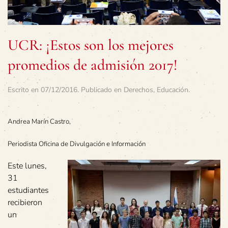
UCR: ¡Estos son los mejores
promedios de admisión 2017!
Escrito en
07/12/2016
. Publicado en
Derechos
,
Educación
.
Andrea Marín Castro,
Periodista Oficina de Divulgación e Información
Este lunes,
31
estudiantes
recibieron
un