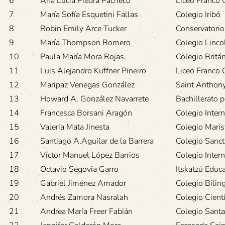
6
Ana Lucía Piedra Pacheco
Liceo Franco 
7
María Sofía Esquetini Fallas
Colegio Iribó
8
Robin Emily Arce Tucker
Conservatorio
9
María Thompson Romero
Colegio Linco
10
Paula María Mora Rojas
Colegio Britá
11
Luis Alejandro Kuffner Pineiro
Liceo Franco 
12
Maripaz Venegas González
Saint Anthon
13
Howard A. González Navarrete
Bachillerato 
14
Francesca Borsani Aragón
Colegio Intern
15
Valeria Mata Jinesta
Colegio Maris
16
Santiago A.Aguilar de la Barrera
Colegio Sancti
17
Víctor Manuel López Barrios
Colegio Intern
18
Octavio Segovia Garro
Itskatzú Educa
19
Gabriel Jiménez Amador
Colegio Bilin
20
Andrés Zamora Nasralah
Colegio Cient
21
Andrea María Freer Fabián
Colegio Santa