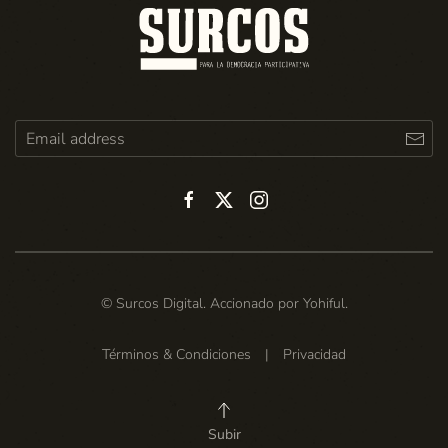
© Surcos Digital. Accionado por
Yohiful
.
Términos & Condiciones
|
Privacidad
Subir