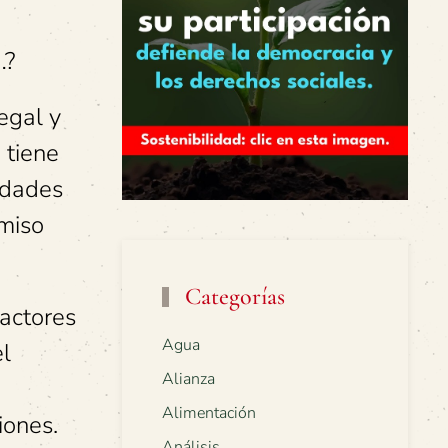
…?
egal y
 tiene
idades
omiso
Categorías
 actores
Agua
el
Alianza
Alimentación
iones.
Análisis