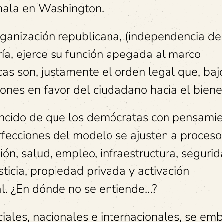
mala en Washington.
ganización republicana, (independencia de 
ría, ejerce su función apegada al marco
icas son, justamente el orden legal que, baj
nes en favor del ciudadano hacia el biene
encido de que los demócratas con pensami
rfecciones del modelo se ajusten a proceso
n, salud, empleo, infraestructura, seguri
sticia, propiedad privada y activación
al. ¿En dónde no se entiende…?
iales, nacionales e internacionales, se em