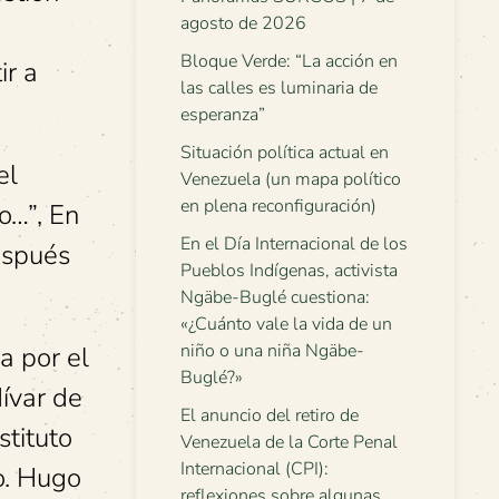
agosto de 2026
Bloque Verde: “La acción en
ir a
las calles es luminaria de
esperanza”
Situación política actual en
el
Venezuela (un mapa político
en plena reconfiguración)
o…”, En
En el Día Internacional de los
después
Pueblos Indígenas, activista
Ngäbe-Buglé cuestiona:
«¿Cuánto vale la vida de un
niño o una niña Ngäbe-
a por el
Buglé?»
ívar de
El anuncio del retiro de
stituto
Venezuela de la Corte Penal
Internacional (CPI):
o. Hugo
reflexiones sobre algunas