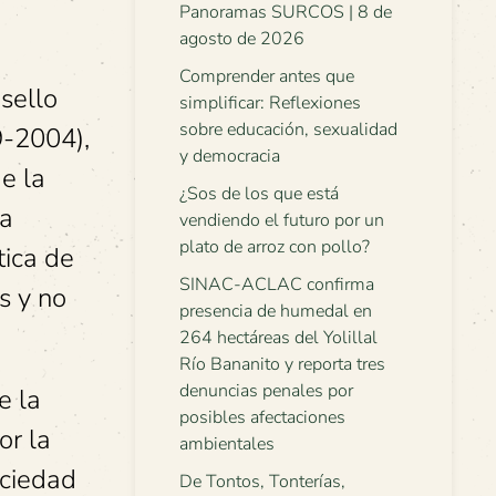
Panoramas SURCOS | 8 de
agosto de 2026
Comprender antes que
sello
simplificar: Reflexiones
sobre educación, sexualidad
9-2004),
y democracia
e la
¿Sos de los que está
la
vendiendo el futuro por un
plato de arroz con pollo?
tica de
SINAC-ACLAC confirma
s y no
presencia de humedal en
264 hectáreas del Yolillal
Río Bananito y reporta tres
denuncias penales por
e la
posibles afectaciones
or la
ambientales
ociedad
De Tontos, Tonterías,