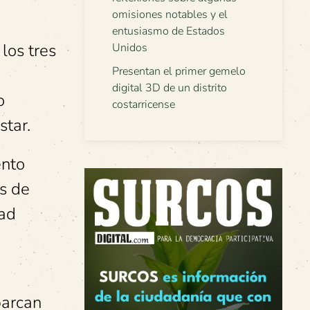
omisiones notables y el
entusiasmo de Estados
los tres
Unidos
Presentan el primer gemelo
digital 3D de un distrito
o
costarricense
star.
ento
s de
dad
barcan