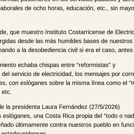
 laborales de ocho horas, educación, etc., sin may
, que muestro Instituto Costarricense de Electri
urgidas desde las más humildes bases de nuestros
ando a la desobediencia civil si era el caso, antes
ento echaba chispas entre “reformistas” y
 del servicio de electricidad, los mensajes por corr
es, con eslóganes sobre la misma línea como el “
 etc.
de la presidenta Laura Fernández (27/5/2026)
s eslóganes, una Costa Rica propia del “todo o na
eñado últimamente contra nuestros pueblo en funci
s estadounidenses.