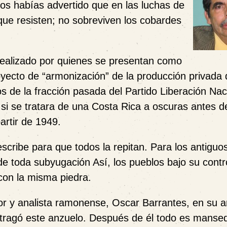
 nos habías advertido que en las luchas de
 que resisten; no sobreviven los cobardes
realizado por quienes se presentan como
royecto de “armonización” de la producción privada
os de la fracción pasada del Partido Liberación Nac
si se tratara de una Costa Rica a oscuras antes d
artir de 1949.
a escribe para que todos la repitan. Para los antiguo
e toda subyugación Así, los pueblos bajo su contr
on la misma piedra.
dor y analista ramonense, Oscar Barrantes, en su ar
e tragó este anzuelo. Después de él todo es mans