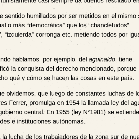
tunistamente casi siempre da buenos resultado ele
e sentido humillados por ser metidos en el mismo
ual o más “democrática” que los “chancletudos”,
, “izquierda” corronga etc. metiendo todos por igua
ndo hablamos, por ejemplo, del
aguinaldo
, tiene
nificó la conquista del derecho mencionado, porque
icho qué y cómo se hacen las cosas en este país.
ue olvidemos, que luego de constantes luchas de l
res Ferrer, promulga en 1954 la llamada ley del ag
obierno central. En 1955 (ley N°1981) se extiende
ades e instituciones autónomas.
a lucha de los trabajadores de la zona sur de nue