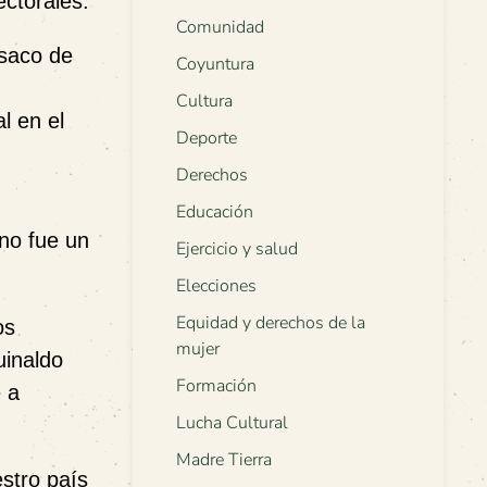
ctorales.
Comunidad
 saco de
Coyuntura
Cultura
l en el
Deporte
Derechos
Educación
 no fue un
Ejercicio y salud
Elecciones
Equidad y derechos de la
os
mujer
uinaldo
Formación
 a
Lucha Cultural
Madre Tierra
stro país