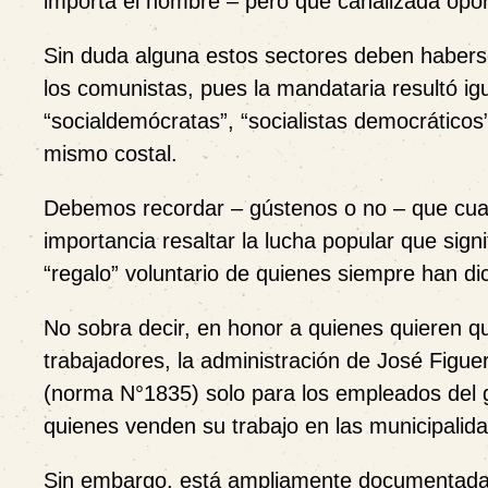
importa el nombre – pero que canalizada opor
Sin duda alguna estos sectores deben habers
los comunistas, pues la mandataria resultó ig
“socialdemócratas”, “socialistas democráticos”
mismo costal.
Debemos recordar – gústenos o no – que cua
importancia resaltar la lucha popular que sig
“regalo” voluntario de quienes siempre han d
No sobra decir, en honor a quienes quieren q
trabajadores, la administración de José Figue
(norma N°1835) solo para los empleados del g
quienes venden su trabajo en las municipalid
Sin embargo, está ampliamente documentada l