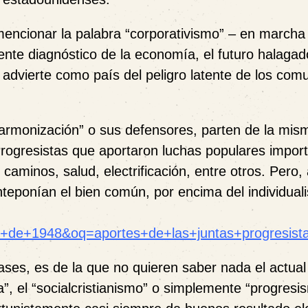
 mencionar la palabra “corporativismo” – en marcha
nte diagnóstico de la economía, el futuro halagad
 advierte como país del peligro latente de los comu
“armonización” o sus defensores, parten de la mis
Progresistas que aportaron luchas populares impor
caminos, salud, electrificación, entre otros. Pero
nteponían el bien común, por encima del individual
s+de+1948&oq=aportes+de+las+juntas+progresist
lases, es de la que no quieren saber nada el actual
a”, el “socialcristianismo” o simplemente “progresi