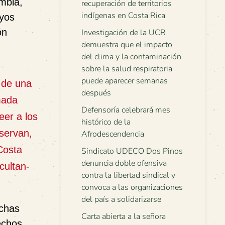
mbia,
recuperación de territorios
indígenas en Costa Rica
ayos
ón
Investigación de la UCR
demuestra que el impacto
del clima y la contaminación
sobre la salud respiratoria
puede aparecer semanas
 de una
después
mada
Defensoría celebrará mes
eer a los
histórico de la
nservan,
Afrodescendencia
Costa
Sindicato UDECO Dos Pinos
denuncia doble ofensiva
cultan-
contra la libertad sindical y
convoca a las organizaciones
del país a solidarizarse
uchas
Carta abierta a la señora
echos