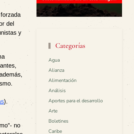
 forzada
or del
nistas y
Categorías
ma
Agua
tantes,
Alianza
, además,
Alimentación
ismo.
Análisis
Aportes para el desarrollo
as
).
Arte
Boletines
smo”- no
Caribe