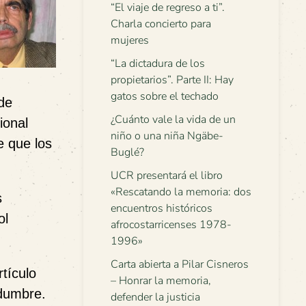
“El viaje de regreso a ti”.
Charla concierto para
mujeres
“La dictadura de los
propietarios”. Parte II: Hay
gatos sobre el techado
 de
¿Cuánto vale la vida de un
ional
niño o una niña Ngäbe-
e que los
Buglé?
UCR presentará el libro
«Rescatando la memoria: dos
s
encuentros históricos
ol
afrocostarricenses 1978-
1996»
Carta abierta a Pilar Cisneros
tículo
– Honrar la memoria,
edumbre.
defender la justicia