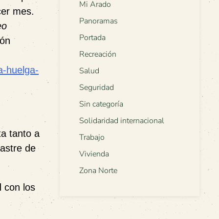
Mi Arado
cer mes.
Panoramas
eo
Portada
ión
Recreación
a-huelga-
Salud
Seguridad
Sin categoría
Solidaridad internacional
a tanto a
Trabajo
sastre de
Vivienda
Zona Norte
 con los