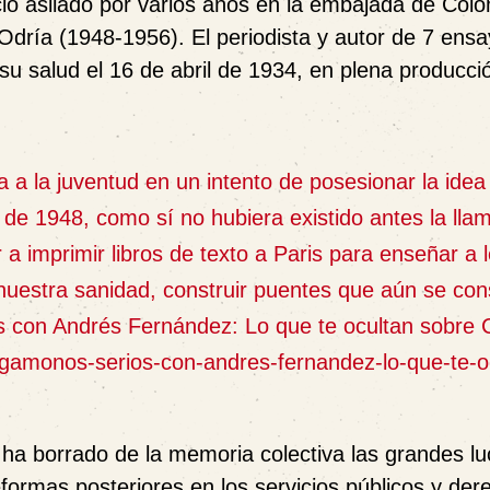
ió asilado por varios años en la embajada de Colo
Odría (1948-1956). El periodista y autor de 7 ens
 su salud el
16 de abril de 1934, en plena producci
 a la juventud en un intento de posesionar la idea
 de 1948, como sí no hubiera existido antes la lla
a imprimir libros de texto a Paris para enseñar a l
 nuestra sanidad, construir puentes que aún se co
 con Andrés Fernández: Lo que te ocultan sobre 
ongamonos-serios-con-andres-fernandez-lo-que-te-o
 ha borrado de la memoria colectiva las grandes l
eformas posteriores en los servicios públicos y der