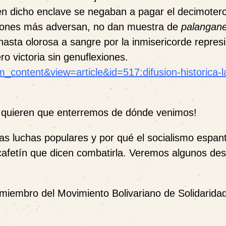
n dicho enclave se negaban a pagar el decimoter
ciones más adversan, no dan muestra de
palangan
hasta olorosa a sangre por la inmisericorde repres
ro victoria sin genuflexiones.
m_content&view=article&id=517:difusion-historica-l
s quieren que enterremos de dónde venimos!
s luchas populares y por qué el socialismo espant
 cafetín que dicen combatirla. Veremos algunos de
 miembro del Movimiento Bolivariano de Solidaridad