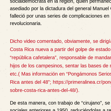
socialdemócrata en la región, quien permanec
asediado por la dictadura del general Manuel 
falleció por unas series de complicaciones en
revolucionaria.
Dicho video comentado, obviamente, se dirigía
Costa Rica nueva a partir del golpe de estado
“república cafetalera”, responsable de mandar 
hijos de los campesinos, sentar las bases de
etc.( Mas información en “Pongámonos Serios
Rica antes del 48”; https://primeralinea.cr/p
sobre-costa-rica-antes-del-48/).
De esta manera, con trabajo de “cirujano”, se
sociales anteriores a 1950, reduciéndolas a r