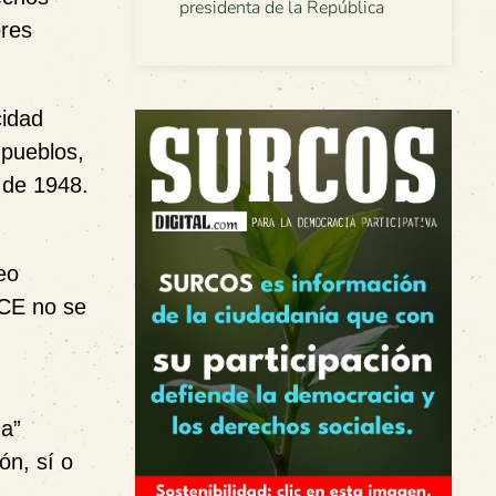
presidenta de la República
ores
cidad
 pueblos,
 de 1948.
eo
ICE no se
da”
ón, sí o