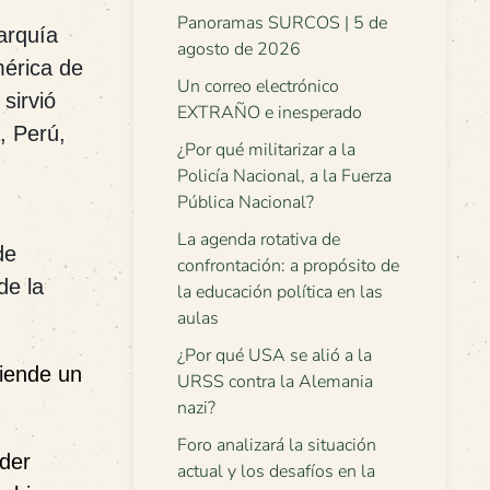
Panoramas SURCOS | 5 de
arquía
agosto de 2026
mérica de
Un correo electrónico
sirvió
EXTRAÑO e inesperado
, Per
ú
,
¿Por qué militarizar a la
Policía Nacional, a la Fuerza
Pública Nacional?
La agenda rotativa de
de
confrontación: a propósito de
de la
la educación política en las
aulas
¿Por qué USA se alió a la
fiende un
URSS contra la Alemania
nazi?
Foro analizará la situación
íder
actual y los desafíos en la