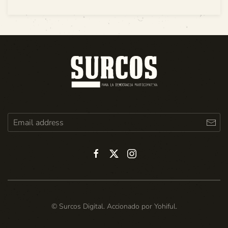
© Surcos Digital. Accionado por
Yohiful
.