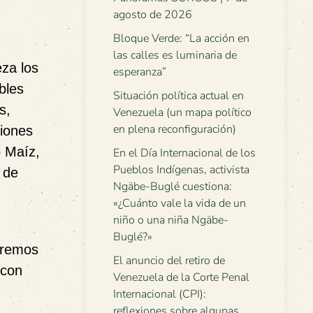
agosto de 2026
Bloque Verde: “La acción en
las calles es luminaria de
eza los
esperanza”
bles
Situación política actual en
s,
Venezuela (un mapa político
en plena reconfiguración)
ciones
o Maíz,
En el Día Internacional de los
Pueblos Indígenas, activista
 de
Ngäbe-Buglé cuestiona:
«¿Cuánto vale la vida de un
niño o una niña Ngäbe-
Buglé?»
aremos
El anuncio del retiro de
 con
Venezuela de la Corte Penal
Internacional (CPI):
reflexiones sobre algunas