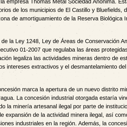
 a la empresa Thomas Metal Sociedad Anónima. Est
rios de los municipios de El Castillo y Bluefields, 
zona de amortiguamiento de la Reserva Biológica I
 de la Ley 1248, Ley de Áreas de Conservación Am
jecutivo 01-2007 que regulaba las áreas protegidas
ción legaliza las actividades mineras dentro de es
 los intereses extractivos y el desmantelamiento de
ncesión marca la apertura de un nuevo distrito mi
ragua. La concesión industrial otorgada estaría vi
la minería artesanal ilegal por parte de instituci
e expansión de la actividad minera ilegal, así com
ones industriales en la región. Además, la conces