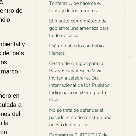
a
Tonteras…, de hacerse el
dentro de
tonto y de los retontos
ndio
El insulto como método de
gobierno: una amenaza para
la democracia
biental y
Diálogo abierto con Fabio
 del país
Herrera
tos
Centro de Amigos para la
Paz y Festival Buen Vivir
l marco
invitan a celebrar el Día
Internacional de los Pueblos
Indígenas con «Grito por la
nero en
Paz»
nculada a
No se trata de defender el
ones del
pasado, sino de construir una
o la
nueva democracia
ión
Panoramas SURCOS | 7 de