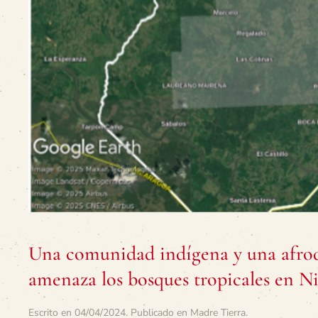
Una comunidad indígena y una afrod
amenaza los bosques tropicales en
Escrito en
04/04/2024
. Publicado en
Madre Tierra
.