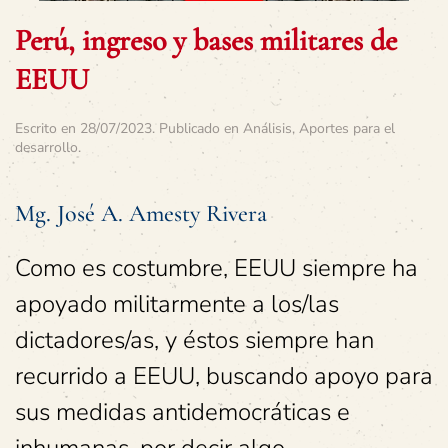
Perú, ingreso y bases militares de
EEUU
Escrito en
28/07/2023
. Publicado en
Análisis
,
Aportes para el
desarrollo
.
Mg. José A. Amesty Rivera
Como es costumbre, EEUU siempre ha
apoyado militarmente a los/las
dictadores/as, y éstos siempre han
recurrido a EEUU, buscando apoyo para
sus medidas antidemocráticas e