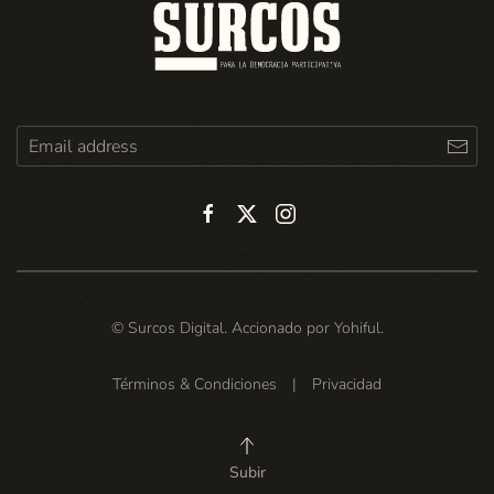
© Surcos Digital. Accionado por
Yohiful
.
Términos & Condiciones
|
Privacidad
Subir