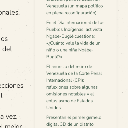
Venezuela (un mapa político
onales.
en plena reconfiguración)
En el Día Internacional de los
Pueblos Indígenas, activista
Ngäbe-Buglé cuestiona:
dos
«¿Cuánto vale la vida de un
 del
niño o una niña Ngäbe-
Buglé?»
a
El anuncio del retiro de
Venezuela de la Corte Penal
Internacional (CPI):
ecciones
reflexiones sobre algunas
omisiones notables y el
l
entusiasmo de Estados
Unidos
a vez,
Presentan el primer gemelo
digital 3D de un distrito
el mejor