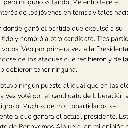
, pero ninguno votando. Me entristece el
nterés de los jóvenes en temas vitales naci
n donde ganó el partido que expulsó a su
rtido y nombró a otro candidato. Tres parti
 votos. Veo por primera vez a la Presidenta
dose de los ataques que recibieron y de l
no debieron tener ninguna.
btuvo ningún puesto al igual que en las el
a vez voté por el candidato de Liberación a
igroso. Muchos de mis copartidarios se
nte a que ganara el actual presidente. Est
ato de Renovemos Alajuela, en mi opinión 