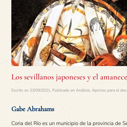
Los sevillanos japoneses y el amanece
Escrito en
23/09/2021
. Publicado en
Análisis
,
Aportes para el des
Gabe Abrahams
Coria del Río es un municipio de la provincia de S