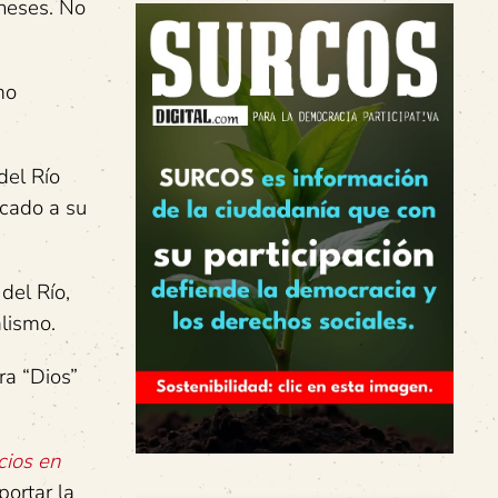
oneses. No
mo
del Río
icado a su
del Río,
alismo.
ra “Dios”
cios en
portar la