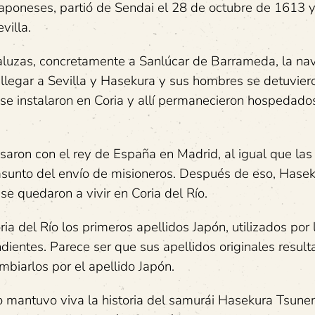
japoneses, partió de Sendai el 28 de octubre de 1613 
villa.
daluzas, concretamente a Sanlúcar de Barrameda, la na
e llegar a Sevilla y Hasekura y sus hombres se detuvier
 se instalaron en Coria y allí permanecieron hospedado
aron con el rey de España en Madrid, al igual que las 
asunto del envío de misioneros. Después de eso, Hase
 quedaron a vivir en Coria del Río.
a del Río los primeros apellidos Japón, utilizados por 
ientes. Parece ser que sus apellidos originales result
ambiarlos por el apellido Japón.
Río mantuvo viva la historia del samurái Hasekura Tsun