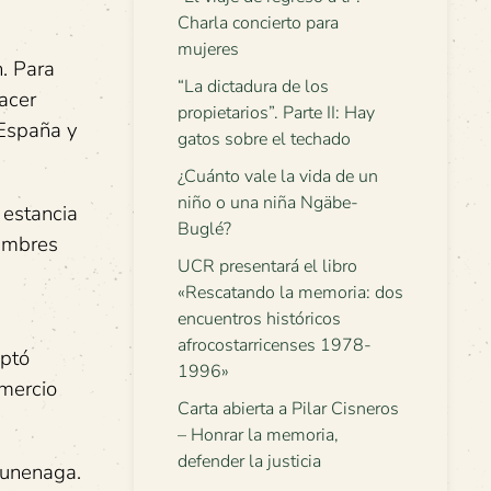
Charla concierto para
mujeres
n. Para
“La dictadura de los
hacer
propietarios”. Parte II: Hay
 España y
gatos sobre el techado
¿Cuánto vale la vida de un
niño o una niña Ngäbe-
 estancia
Buglé?
tumbres
UCR presentará el libro
«Rescatando la memoria: dos
encuentros históricos
afrocostarricenses 1978-
eptó
1996»
omercio
Carta abierta a Pilar Cisneros
– Honrar la memoria,
defender la justicia
sunenaga.