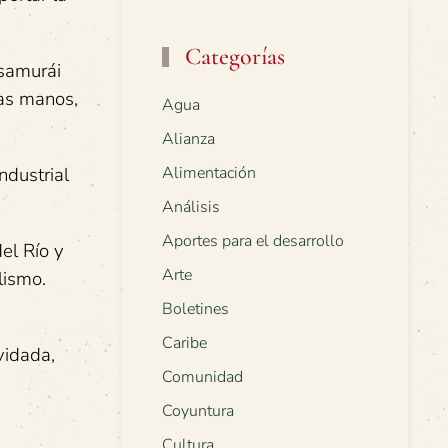
Categorías
 samurái
cas manos,
Agua
Alianza
ndustrial
Alimentación
Análisis
Aportes para el desarrollo
el Río y
Arte
lismo.
Boletines
Caribe
vidada,
Comunidad
Coyuntura
Cultura