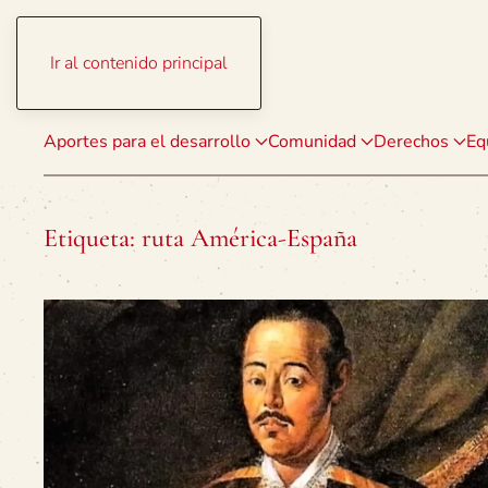
Ir al contenido principal
Aportes para el desarrollo
Comunidad
Derechos
Eq
Etiqueta:
ruta América-España