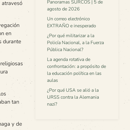
Panoramas SURCOS | 5 de
y atravesó
agosto de 2026
Un correo electrónico
vegación
EXTRAÑO e inesperado
on en
¿Por qué militarizar a la
s durante
Policía Nacional, a la Fuerza
Pública Nacional?
La agenda rotativa de
religiosas
confrontación: a propósito de
kura
la educación política en las
aulas
¿Por qué USA se alió a la
los
URSS contra la Alemania
aban tan
nazi?
enaga y de