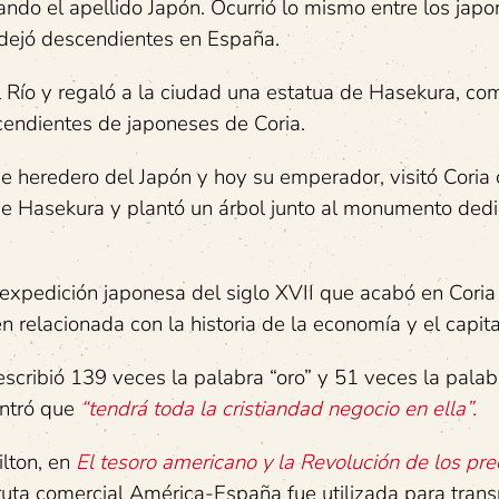
ando el apellido Japón. Ocurrió lo mismo entre los jap
 dejó descendientes en España.
l Río y regaló a la ciudad una estatua de Hasekura, co
endientes de japoneses de Coria.
pe heredero del Japón y hoy su emperador, visitó Coria 
de Hasekura y plantó un árbol junto al monumento ded
expedición japonesa del siglo XVII que acabó en Coria 
n relacionada con la historia de la economía y el capit
escribió 139 veces la palabra “oro” y 51 veces la palab
ontró que
“tendrá toda la cristiandad negocio en ella”.
ilton, en
El tesoro americano y la Revolución de los pre
uta comercial América-España fue utilizada para trans