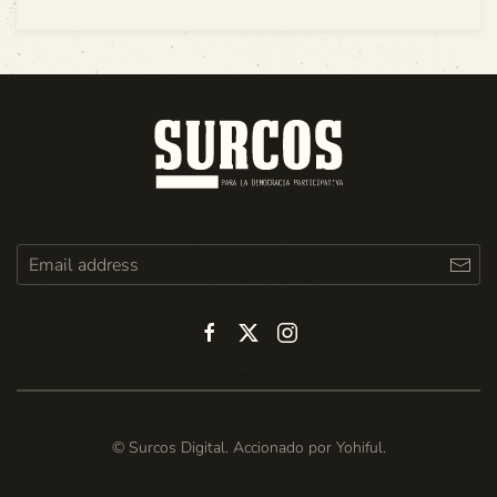
© Surcos Digital. Accionado por
Yohiful
.