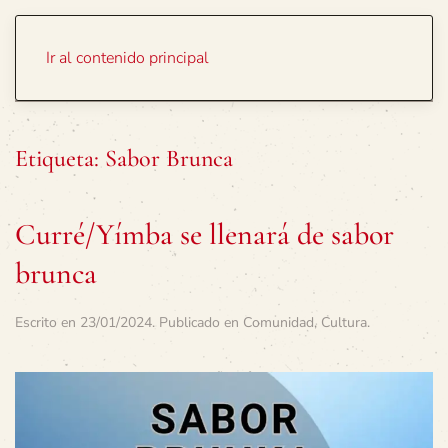
Portada
Temas
Ir al contenido principal
Etiqueta:
Sabor Brunca
Curré/Yímba se llenará de sabor
brunca
Escrito en
23/01/2024
. Publicado en
Comunidad
,
Cultura
.