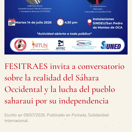
FESITRAES invita a conversatorio
sobre la realidad del Sáhara
Occidental y la lucha del pueblo
saharaui por su independencia
Escrito en
09/07/2026
. Publicado en
Portada
,
Solidaridad
internacional
.