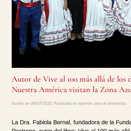
Autor de Vive al 100 más allá de los
Nuestra América visitan la Zona Az
Escrito en
06/07/2025
. Publicado en
Aportes para el desarrollo
.
La Dra. Fabiola Bernal, fundadora de la Fun