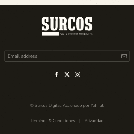
© Surcos Digital. Accionado por
Yohiful
.
Términos & Condiciones
|
Privacidad