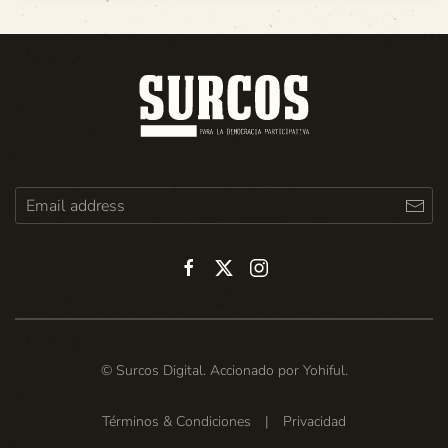
© Surcos Digital. Accionado por
Yohiful
.
Términos & Condiciones
|
Privacidad