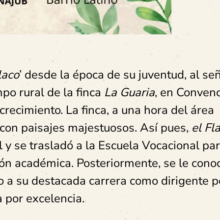
laco
’ desde la época de su juventud, al se
po rural de la finca
La Guaria
, en Conven
crecimiento. La finca, a una hora del área
 con paisajes majestuosos. Así pues,
el Fl
l y se trasladó a la Escuela Vocacional pa
ón académica. Posteriormente, se le cono
o a su destacada carrera como dirigente p
a por excelencia.