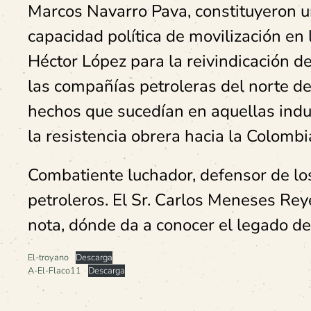
Marcos Navarro Pava, constituyeron un
capacidad política de movilización en l
Héctor López para la reivindicación 
las compañías petroleras del norte de
hechos que sucedían en aquellas indu
la resistencia obrera hacia la Colom
Combatiente luchador, defensor de lo
petroleros. El Sr. Carlos Meneses Re
nota, dónde da a conocer el legado d
El-troyano
Descarga
A-El-Flaco11
Descarga