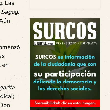
g
. Las
n
Sagog
,
 Aún
omenzó
as
l en
garita
dical;
 Don