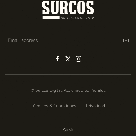
© Surcos Digital. Accionado por
Yohiful
.
Términos & Condiciones
|
Privacidad
Subir