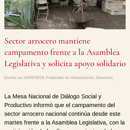
Sector arrocero mantiene
campamento frente a la Asamblea
Legislativa y solicita apoyo solidario
Escrito en
24/09/2025
. Publicado en
Alimentación
,
Derechos
.
La
Mesa Nacional de Diálogo Social y
Productivo
informó que el
campamento del
sector arrocero nacional
continúa desde este
martes frente a la Asamblea Legislativa, con la