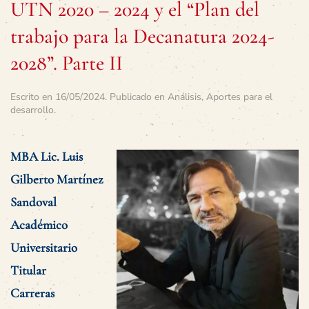
UTN 2020 – 2024 y el “Plan del
trabajo para la Decanatura 2024-
2028”. Parte II
Escrito en
16/05/2024
. Publicado en
Análisis
,
Aportes para el
desarrollo
.
MBA Lic. Luis
Gilberto Martínez
Sandoval
Académico
Universitario
Titular
Carreras