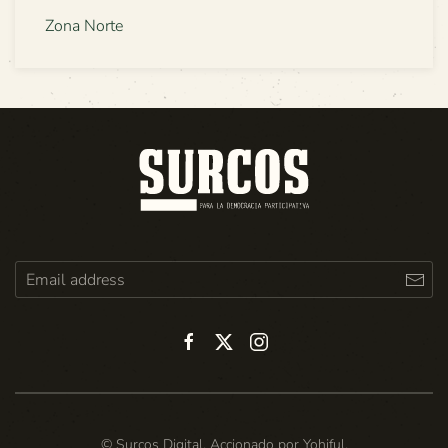
Zona Norte
© Surcos Digital. Accionado por
Yohiful
.