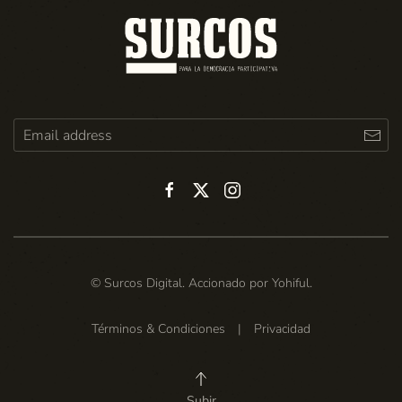
© Surcos Digital. Accionado por
Yohiful
.
Términos & Condiciones
|
Privacidad
Subir