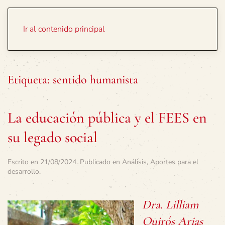
Portada
Temas
Ir al contenido principal
Etiqueta:
sentido humanista
La educación pública y el FEES en
su legado social
Escrito en
21/08/2024
. Publicado en
Análisis
,
Aportes para el
desarrollo
.
Dra. Lilliam
Quirós Arias