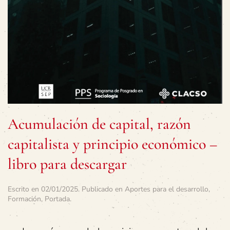
Acumulación de capital, razón
capitalista y principio económico –
libro para descargar
Escrito en
02/01/2025
. Publicado en
Aportes para el desarrollo
,
Formación
,
Portada
.