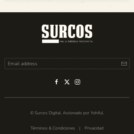
© Surcos Digital. Accionado por
Yohiful
.
Términos & Condiciones
|
Privacidad