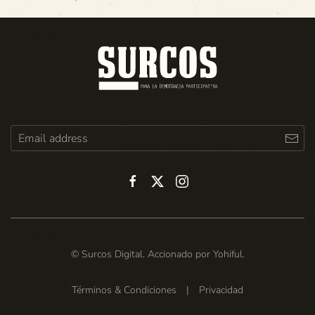
© Surcos Digital. Accionado por
Yohiful
.
Términos & Condiciones
|
Privacidad