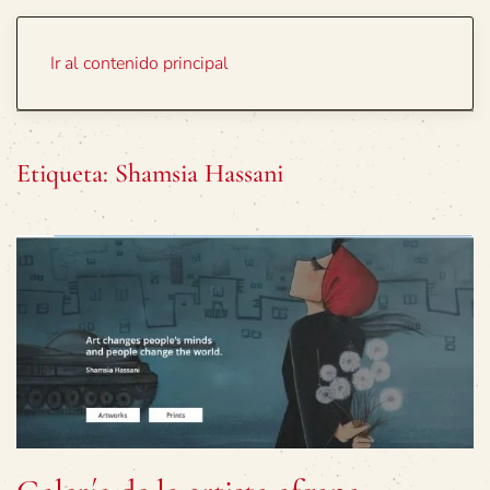
Portada
Temas
Ir al contenido principal
Etiqueta:
Shamsia Hassani