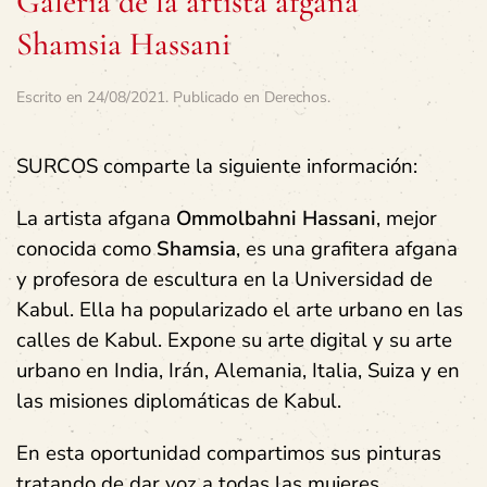
Galería de la artista afgana
Shamsia Hassani
Escrito en
24/08/2021
. Publicado en
Derechos
.
SURCOS comparte la siguiente información:
La artista afgana
Ommolbahni Hassani
, mejor
conocida como
Shamsia
, es una grafitera afgana
y profesora de escultura en la Universidad de
Kabul. Ella ha popularizado el arte urbano en las
calles de Kabul.​​​ Expone su arte digital y su arte
urbano en India, Irán, Alemania, Italia, Suiza y en
las misiones diplomáticas de Kabul.
En esta oportunidad compartimos sus pinturas
tratando de dar voz a todas las mujeres