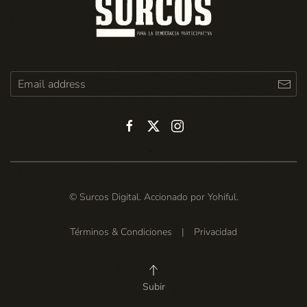
© Surcos Digital. Accionado por
Yohiful
.
Términos & Condiciones
|
Privacidad
Subir