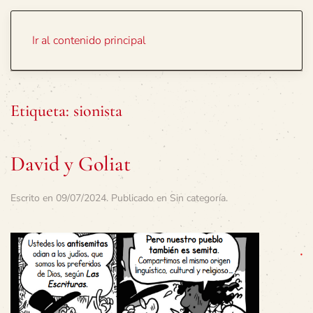
Portada
Temas
Ir al contenido principal
Etiqueta:
sionista
David y Goliat
Escrito en
09/07/2024
. Publicado en
Sin categoría
.