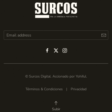
© Surcos Digital. Accionado por
Yohiful
.
Términos & Condiciones
|
Privacidad
Subir