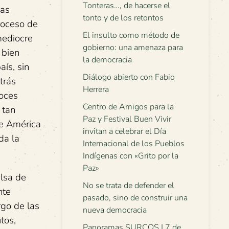
Tonteras…, de hacerse el
sas
tonto y de los retontos
roceso de
El insulto como método de
mediocre
gobierno: una amenaza para
 bien
la democracia
ís, sin
Diálogo abierto con Fabio
trás
Herrera
voces
Centro de Amigos para la
 tan
Paz y Festival Buen Vivir
de América
invitan a celebrar el Día
da la
Internacional de los Pueblos
Indígenas con «Grito por la
Paz»
alsa de
No se trata de defender el
nte
pasado, sino de construir una
rgo de las
nueva democracia
tos,
Panoramas SURCOS | 7 de