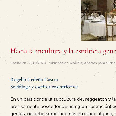
Hacia la incultura y la estulticia gen
Escrito en
28/10/2020
. Publicado en
Análisis
,
Aportes para el des
Rogelio Cedeño Castro
Sociólogo y escritor costarricense
En un país donde la subcultura del reggeaton y la
precisamente poseedor de una gran ilustración) t
gentes, no debe sorprendernos en modo alguno, e