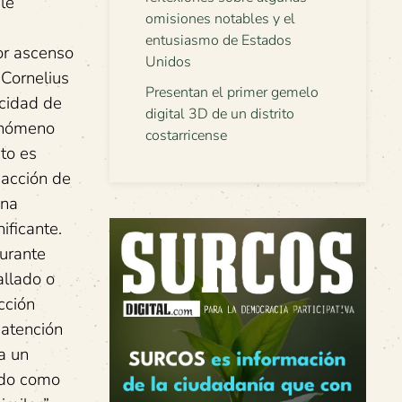
le
omisiones notables y el
entusiasmo de Estados
dor ascenso
Unidos
 Cornelius
Presentan el primer gemelo
acidad de
digital 3D de un distrito
fenómeno
costarricense
to es
 acción de
una
ificante.
durante
allado o
cción
 atención
a un
rado como