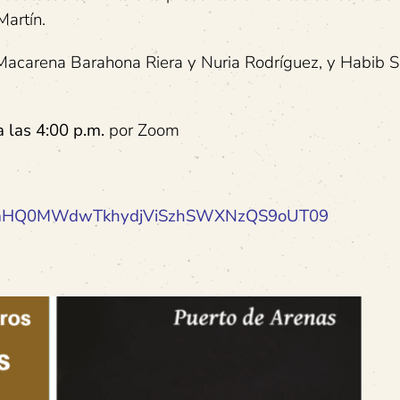
Martín.
 Macarena Barahona Riera y Nuria Rodríguez, y Habib 
a
las 4:00 p.m.
por Zoom
pwd=aHQ0MWdwTkhydjViSzhSWXNzQS9oUT09