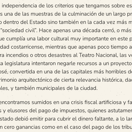
on independencia de los criterios que tengamos sobre e
s una de las muestras de la culminación de un largo p
ólo dentro del Estado sino también en la cada vez más 
da “sociedad civil”. Hace apenas una década cerró, o más
e cumplía una labor cultural muy importante en este pa
edad costarricense, mientras que apenas poco tiempo a
ra incendios o otros desastres al Teatro Nacional, las 
 legislatura intentaron negarle recursos a un proyecto
sé, convertida en una de las capitales más horribles 
imonio arquitectónico de cierta relevancia histórica, da
ales, y también municipales de la ciudad.
ncontramos sumidos en una crisis fiscal artificiosa y f
s y elusores del pago de impuestos, quienes astutame
ado debió emitir para cubrir el dinero faltante, a lo la
n cero ganancias como en el caso del pago de los tribu