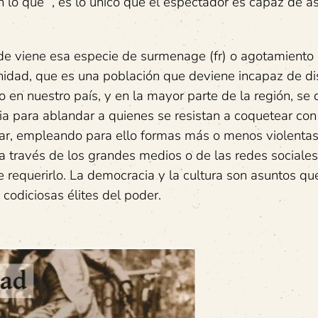
n lo que “, es lo único que el espectador es capaz de as
onde viene esa especie de surmenage (fr) o agotamiento 
idad, que es una población que deviene incapaz de dis
o en nuestro país, y en la mayor parte de la región, se
ia para ablandar a quienes se resistan a coquetear con
var, empleando para ello formas más o menos violenta
, a través de los grandes medios o de las redes sociale
de requerirlo. La democracia y la cultura son asuntos qu
codiciosas élites del poder.