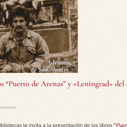
ros “Puerto de Arenas” y «Leningrad» del
ormación
.
liotecas le invita a la presentación de los libros
“
Puer