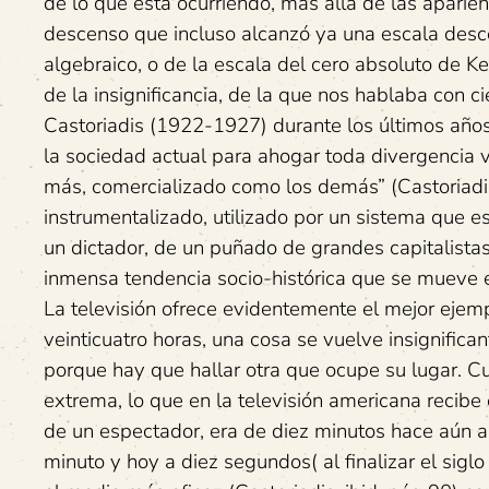
de lo que está ocurriendo, más allá de las aparie
descenso que incluso alcanzó ya una escala desc
algebraico, o de la escala del cero absoluto de Ke
de la insignificancia, de la que nos hablaba con c
Castoriadis (1922-1927) durante los últimos años
la sociedad actual para ahogar toda divergencia 
más, comercializado como los demás” (Castoriadis
instrumentalizado, utilizado por un sistema que e
un dictador, de un puñado de grandes capitalista
inmensa tendencia socio-histórica que se mueve en
La televisión ofrece evidentemente el mejor ejemp
veinticuatro horas, una cosa se vuelve insignifica
porque hay que hallar otra que ocupe su lugar. C
extrema, lo que en la televisión americana recib
de un espectador, era de diez minutos hace aún a
minuto y hoy a diez segundos( al finalizar el sig