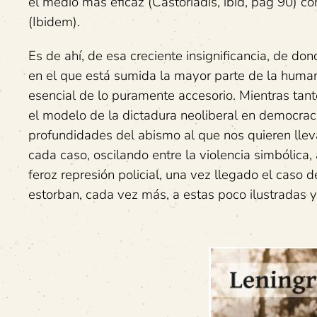
el medio más eficaz (Castoriadis, ibid, pág 90) co
(Ibidem).
Es de ahí, de esa creciente insignificancia, de d
en el que está sumida la mayor parte de la human
esencial de lo puramente accesorio. Mientras tant
el modelo de la dictadura neoliberal en democrac
profundidades del abismo al que nos quieren lle
cada caso, oscilando entre la violencia simbólica
feroz represión policial, una vez llegado el caso 
estorban, cada vez más, a estas poco ilustradas y 