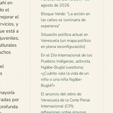
ahí en
agosto de 2026
do el
Bloque Verde: “La acción en
ejorar el
las calles es luminaria de
vicios, y
esperanza”
ue está a
Situación política actual en
juveniles,
Venezuela (un mapa político
lturales
en plena reconfiguración)
muchos
En el Día Internacional de los
Pueblos Indígenas, activista
el
Ngäbe-Buglé cuestiona:
us
«¿Cuánto vale la vida de un
niño o una niña Ngäbe-
Buglé?»
mayoría
El anuncio del retiro de
uradas por
Venezuela de la Corte Penal
 profunda
Internacional (CPI):
reflexiones sobre algunas