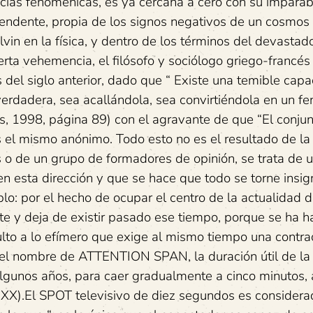
ncias fenoménicas, es ya cercana a cero con su imparab
endente, propia de los signos negativos de un cosmos
lvin en la física, y dentro de los términos del devasta
ierta vehemencia, el filósofo y sociólogo griego-francés
 del siglo anterior, dado que “ Existe una temible cap
verdadera, sea acallándola, sea convirtiéndola en un 
, 1998, página 89) con el agravante de que “El conjun
s el mismo anónimo. Todo esto no es el resultado de la
s o de un grupo de formadores de opinión, se trata de 
 esta dirección y que se hace que todo se torne insign
lo: por el hecho de ocupar el centro de la actualidad 
nte y deja de existir pasado ese tiempo, porque se ha h
ulto a lo efímero que exige al mismo tiempo una contra
e el nombre de ATTENTION SPAN, la duración útil de la
lgunos años, para caer gradualmente a cinco minutos, 
lo XX).El SPOT televisivo de diez segundos es conside