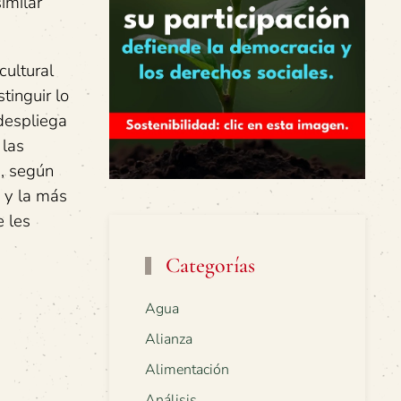
imilar”
cultural
tinguir lo
 despliega
 las
s, según
s y la más
e les
Categorías
Agua
Alianza
Alimentación
Análisis