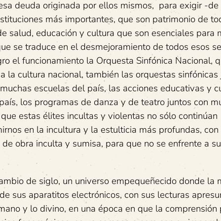
 esa deuda originada por ellos mismos, para exigir -de 
stituciones más importantes, que son patrimonio de to
e salud, educación y cultura que son esenciales para m
que se traduce en el desmejoramiento de todos esos ser
gro el funcionamiento la Orquesta Sinfónica Nacional, q
a la cultura nacional, también las orquestas sinfónicas 
muchas escuelas del país, las acciones educativas y cu
 país, los programas de danza y de teatro juntos con 
que estas élites incultas y violentas no sólo continúan
nos en la incultura y la estulticia más profundas, con 
de obra inculta y sumisa, para que no se enfrente a s
cambio de siglo, un universo empequeñecido donde la 
e sus aparatitos electrónicos, con sus lecturas apres
umano y lo divino, en una época en que la comprensión