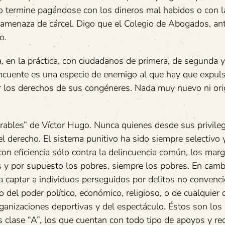
o termine pagándose con los dineros mal habidos o con l
 amenaza de cárcel. Digo que el Colegio de Abogados, an
o.
en la práctica, con ciudadanos de primera, de segunda y
incuente es una especie de enemigo al que hay que expuls
tar los derechos de sus congéneres. Nada muy nuevo ni orig
les” de Víctor Hugo. Nunca quienes desde sus privileg
 derecho. El sistema punitivo ha sido siempre selectivo 
con eficiencia sólo contra la delincuencia común, los mar
s y por supuesto los pobres, siempre los pobres. En cambi
a captar a individuos perseguidos por delitos no convenci
 del poder político, económico, religioso, o de cualquier o
organizaciones deportivas y del espectáculo. Éstos son los
s clase “A”, los que cuentan con todo tipo de apoyos y re