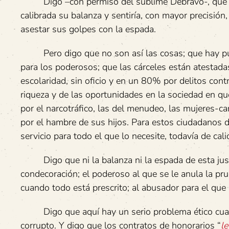
Digo –con permiso del sublime Debravo-, que esta 
calibrada su balanza y sentiría, con mayor precisió
asestar sus golpes con la espada.
Pero digo que no son así las cosas; que hay puño
para los poderosos; que las cárceles están atestada
escolaridad, sin oficio y en un 80% por delitos contr
riqueza y de las oportunidades en la sociedad en q
por el narcotráfico, las del menudeo, las mujeres-c
por el hambre de sus hijos. Para estos ciudadanos d
servicio para todo el que lo necesite, todavía de cali
Digo que ni la balanza ni la espada de esta justici
condecoración; el poderoso al que se le anula la pru
cuando todo está prescrito; al abusador para el que 
Digo que aquí hay un serio problema ético cuand
corrupto. Y digo que los contratos de honorarios “
le