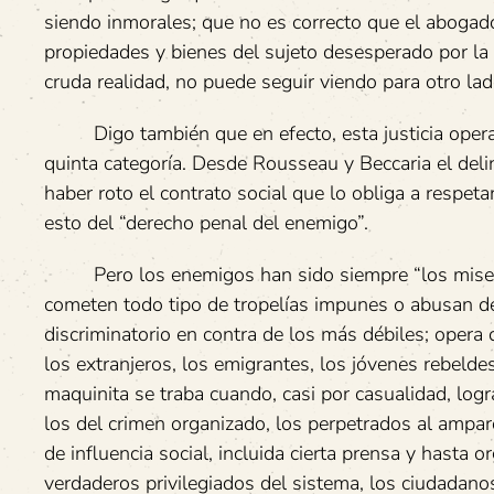
siendo inmorales; que no es correcto que el abogad
propiedades y bienes del sujeto desesperado por la
cruda realidad, no puede seguir viendo para otro lad
Digo también que en efecto, esta justicia opera, 
quinta categoría. Desde Rousseau y Beccaria el del
haber roto el contrato social que lo obliga a respe
esto del “derecho penal del enemigo”.
Pero los enemigos han sido siempre “los miserab
cometen todo tipo de tropelías impunes o abusan del
discriminatorio en contra de los más débiles; opera 
los extranjeros, los emigrantes, los jóvenes rebelde
maquinita se traba cuando, casi por casualidad, logr
los del crimen organizado, los perpetrados al amparo
de influencia social, incluida cierta prensa y hasta 
verdaderos privilegiados del sistema, los ciudadano