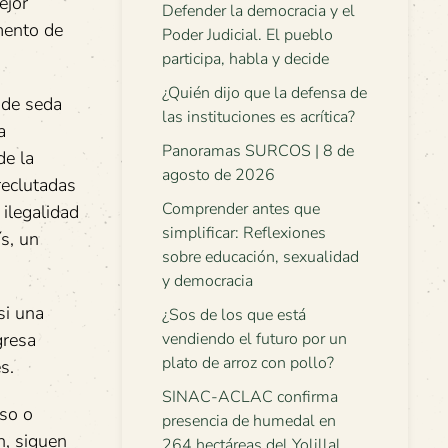
ejor
Defender la democracia y el
omento de
Poder Judicial. El pueblo
participa, habla y decide
¿Quién dijo que la defensa de
 de seda
las instituciones es acrítica?
a
Panoramas SURCOS | 8 de
de la
agosto de 2026
reclutadas
Comprender antes que
 ilegalidad
simplificar: Reflexiones
s, un
sobre educación, sexualidad
y democracia
si una
¿Sos de los que está
gresa
vendiendo el futuro por un
plato de arroz con pollo?
s.
SINAC-ACLAC confirma
so o
presencia de humedal en
n, siguen
264 hectáreas del Yolillal