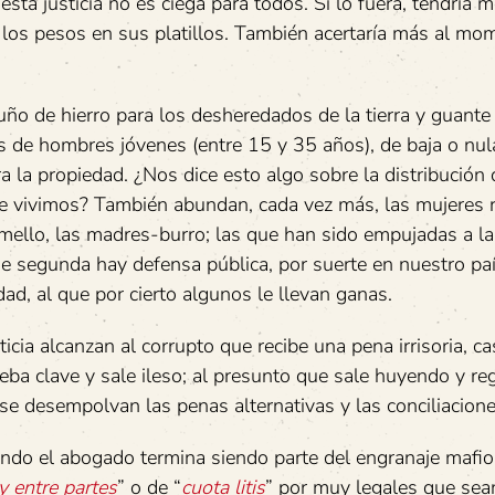
justicia no es ciega para todos. Si lo fuera, tendría m
n, los pesos en sus platillos. También acertaría más al m
 de hierro para los desheredados de la tierra y guante
s de hombres jóvenes (entre 15 y 35 años), de baja o nul
a la propiedad. ¿Nos dice esto algo sobre la distribución 
ue vivimos? También abundan, cada vez más, las mujeres 
amello, las madres-burro; las que han sido empujadas a la
e segunda hay defensa pública, por suerte en nuestro paí
dad, al que por cierto algunos le llevan ganas.
a alcanzan al corrupto que recibe una pena irrisoria, ca
eba clave y sale ileso; al presunto que sale huyendo y re
se desempolvan las penas alternativas y las conciliacione
o el abogado termina siendo parte del engranaje mafio
y entre partes
” o de “
cuota litis
” por muy legales que sea