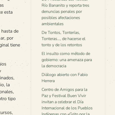
as
Río Bananito y reporta tres
denuncias penales por
te esta
posibles afectaciones
ambientales
 hasta de
De Tontos, Tonterías,
ar, por
Tonteras…, de hacerse el
inal tiene
tonto y de los retontos
El insulto como método de
gobierno: una amenaza para
ios
la democracia
y
Diálogo abierto con Fabio
ginados,
Herrera
o, la
Centro de Amigos para la
onales,
Paz y Festival Buen Vivir
tro tipo
invitan a celebrar el Día
Internacional de los Pueblos
cursos,
Indígenas con «Grito por la