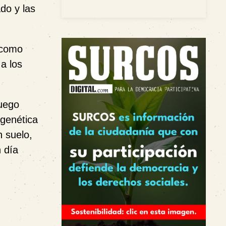
do y las
o como
a los
luego
 genética
 suelo,
n día