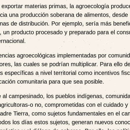
 exportar materias primas, la agroecología produc
acia una producción soberana de alimentos, desde
nas de distribución. Por ejemplo, sería más benefi
s, un producto procesado y preparado para el con
rnacional.
iencias agroecológicas implementadas por comuni
es, las cuales se podrían multiplicar. Para ello d
s específicas a nivel territorial como incentivos fis
ación comunitaria para que sea posible.
me al campesinado, los pueblos indígenas, comunid
gricultoras-o no, comprometidas con el cuidado y
Madre Tierra, como sujetos fundamentales en el ca
 todos los días estos sujetos, generan nuevos cono