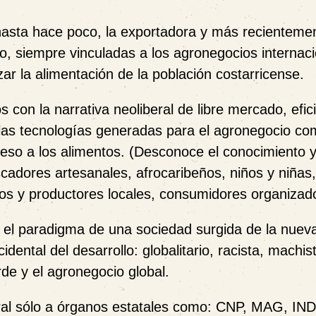
 hasta hace poco, la exportadora y más recientemen
ro, siempre vinculadas a los agronegocios internac
ar la alimentación de la población costarricense.
 con la narrativa neoliberal de libre mercado, efic
de las tecnologías generadas para el agronegocio c
ceso a los alimentos. (Desconoce el conocimiento 
adores artesanales, afrocaribeños, niños y niñas
os y productores locales, consumidores organizad
n el paradigma de una sociedad surgida de la nuev
ental del desarrollo: globalitario, racista, machis
de y el agronegocio global.
 rural sólo a órganos estatales como: CNP, MAG, IN