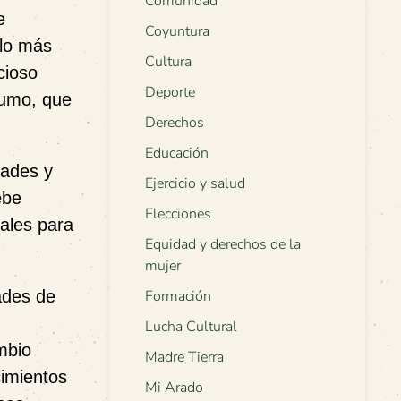
Comunidad
e
Coyuntura
 lo más
Cultura
cioso
Deporte
sumo, que
Derechos
Educación
dades y
Ejercicio y salud
ebe
Elecciones
cales para
Equidad y derechos de la
mujer
ades de
Formación
Lucha Cultural
mbio
Madre Tierra
cimientos
Mi Arado