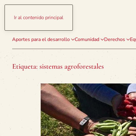
Ir al contenido principal
Aportes para el desarrollo
Comunidad
Derechos
Eq
Etiqueta:
sistemas agroforestales