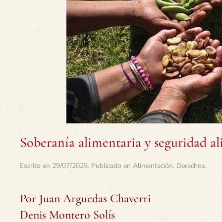
Soberanía alimentaria y seguridad a
Escrito en
29/07/2025
. Publicado en
Alimentación
,
Derechos
.
Por Juan Arguedas Chaverri
Denis Montero Solís