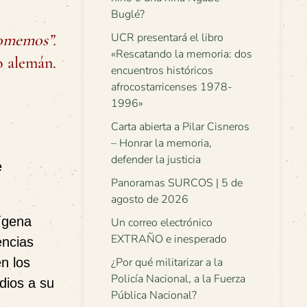
Buglé?
omemos”.
UCR presentará el libro
«Rescatando la memoria: dos
o alemán.
encuentros históricos
afrocostarricenses 1978-
1996»
Carta abierta a Pilar Cisneros
– Honrar la memoria,
defender la justicia
e
Panoramas SURCOS | 5 de
agosto de 2026
dígena
Un correo electrónico
EXTRAÑO e inesperado
encias
en los
¿Por qué militarizar a la
Policía Nacional, a la Fuerza
dios a su
Pública Nacional?