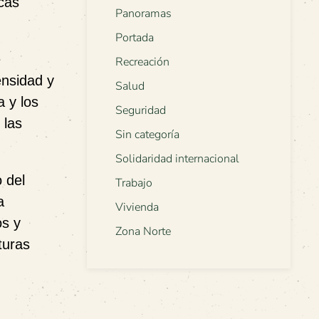
icas
Panoramas
Portada
e
Recreación
ensidad y
Salud
a y los
Seguridad
 las
Sin categoría
Solidaridad internacional
 del
Trabajo
a
Vivienda
os y
Zona Norte
turas