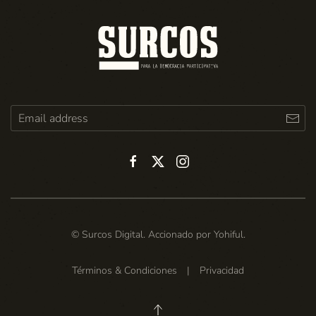
© Surcos Digital. Accionado por
Yohiful
.
Términos & Condiciones
|
Privacidad