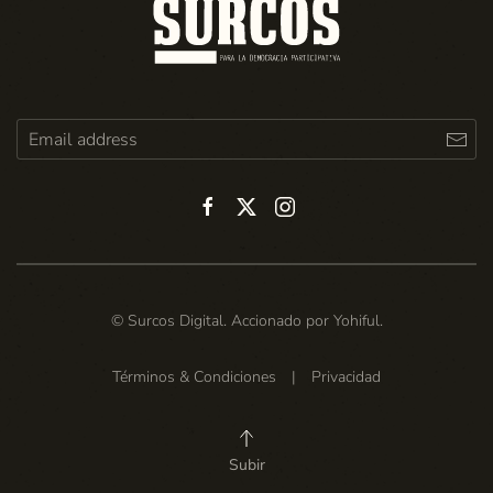
© Surcos Digital. Accionado por
Yohiful
.
Términos & Condiciones
|
Privacidad
Subir