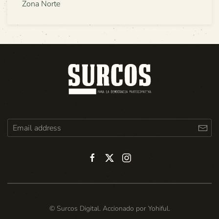
Zona Norte
© Surcos Digital. Accionado por
Yohiful
.