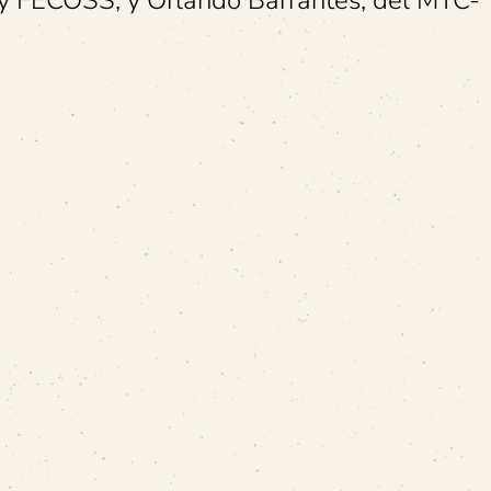
 FECOSS; y Orlando Barrantes, del MTC-